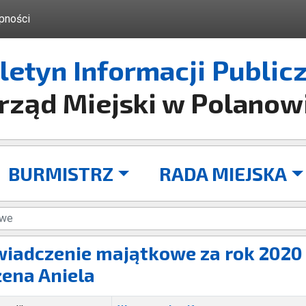
pności
letyn Informacji Public
rząd Miejski w Polanow
BURMISTRZ
RADA MIEJSKA
owe
iadczenie majątkowe za rok 2020 
ena Aniela