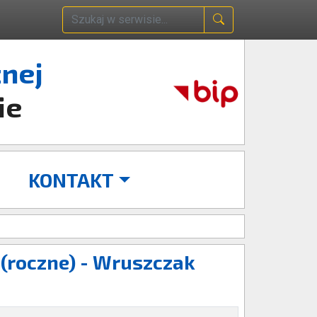
znej
ie
KONTAKT
(roczne) - Wruszczak