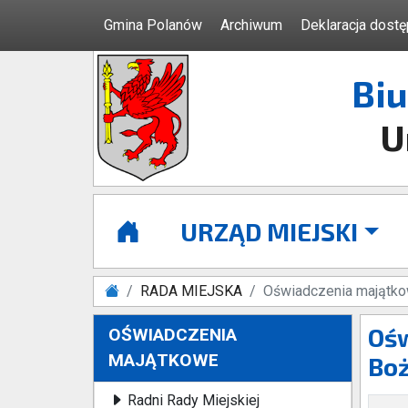
Gmina Polanów
Archiwum
Deklaracja dostę
Biu
U
URZĄD MIEJSKI
RADA MIEJSKA
Oświadczenia majątk
Ośw
OŚWIADCZENIA
MAJĄTKOWE
Boż
Radni Rady Miejskiej