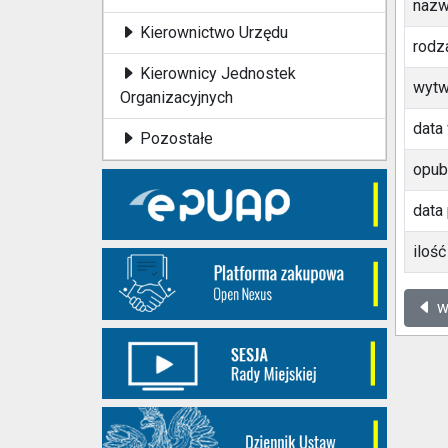
nazw
Kierownictwo Urzędu
rodza
Kierownicy Jednostek
wytw
Organizacyjnych
data
Pozostałe
opubl
data 
ilość
wr